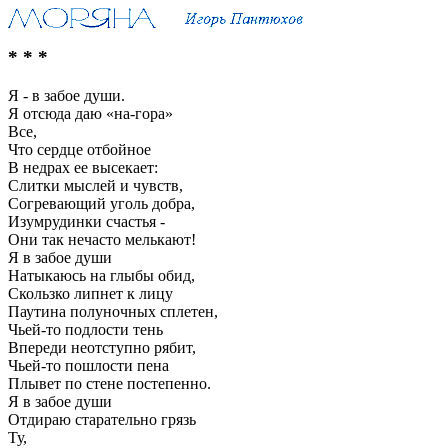
* * *
Я - в забое души.
Я отсюда даю «на-гора»
Все,
Что сердце отбойное
В недрах ее высекает:
Слитки мыслей и чувств,
Согревающий уголь добра,
Изумрудинки счастья -
Они так нечасто мелькают!
Я в забое души
Натыкаюсь на глыбы обид,
Скользко липнет к лицу
Паутина полуночных сплетен,
Чьей-то подлости тень
Впереди неотступно рябит,
Чьей-то пошлости пена
Плывет по стене постепенно.
Я в забое души
Отдираю старательно грязь
Ту,