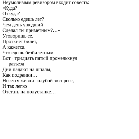
Неумолимым ревизором входит совесть:
«Куда?
Откуда?
Сколько едешь лет?
Чем день ушедший
Сделал ты приметным?…»
Уговоришь ее,
Проткнет билет,
А кажется,
Что едешь безбилетным…
Вот - тридцать пятый промелькнул
разъезд
Дни падают на шпалы,
Как подранки…
Несется жизни голубой экспресс,
И так легко
Отстать на полустанке…