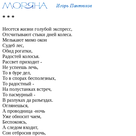
* * *
Несется жизни голубой экспресс,
Отсчитывают стыки дней колеса.
Мелькают мимо окон
Судеб лес,
Обид рогатки,
Радостей колосья.
Рассвет приходит -
Не успеешь лечь,
То в буре дел,
То в спорах бесполезных,
То радостный -
На полустанках встреч,
То пасмурный -
В разлуках да разъездах.
Оглянешься,
А проводница -ночь
Уже обносит чаем,
Беспокоясь,
А следом входит,
Сон отбросив прочь,