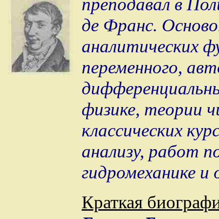
преподавал в По
де Франс. Основ
аналитических ф
переменного, ав
дифференциальны
физике, теории ч
классических ку
анализу, работ п
гидромеханике и 
Краткая биографи