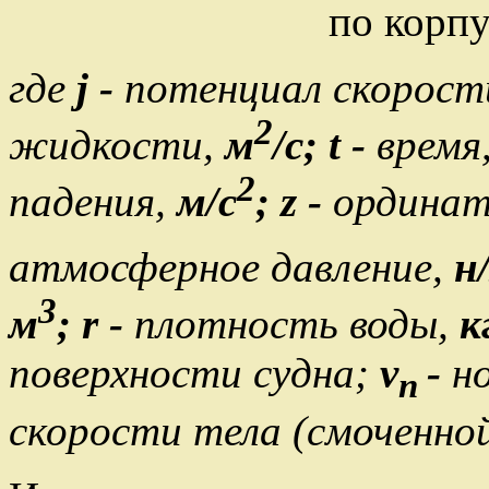
по корп
где
j
-
потенциал скорост
2
жидкости,
м
/с; t -
время
2
падения,
м/с
;
z
-
ординат
атмосферное давление,
н
3
м
;
r
-
плотность воды,
к
поверхности судна;
v
-
н
n
скорости тела (смоченной