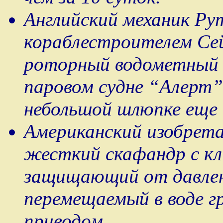
Английский механик Ру
кораблестроителем Се
роторный водометный 
паровом судне “Алерт”
небольшой шлюпке еще в
Американский изобрета
жесткий скафандр с к
защищающий от давлени
перемещаемый в воде г
приводом.