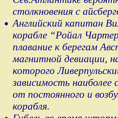
столкновения с айсберг
Английский капитан Вил
корабле “Ройал Чартер
плавание к берегам Авс
магнитной девиации, н
которого Ливерпульск
зависимость наиболее с
от постоянного и возб
корабля.
Гибель во время шторм