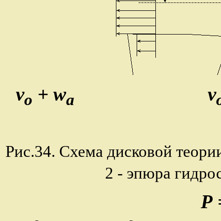
v
+ w
v
o
a
Рис.34. Схема дисковой теории
2 - эпюра гидро
Р 