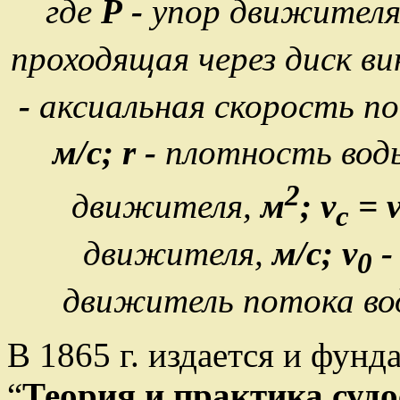
где
Р -
упор движителя
проходящая через диск ви
-
аксиальная скорость п
м/c;
r
-
плотность вод
2
движителя,
м
; v
= 
с
движителя,
м/c; v
0
движитель потока вод
В 1865 г. издается и фун
“
Теория и практика суд