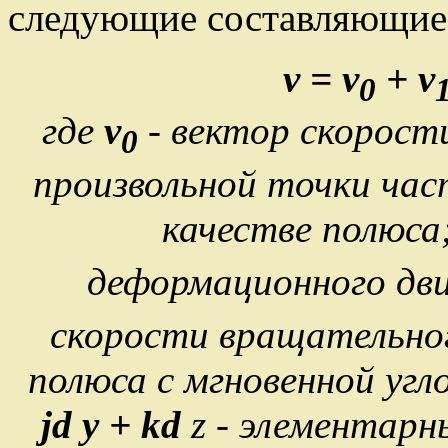
следующие составляющие
v = v
+ v
0
где
v
- вектор скорос
0
произвольной точки ча
качестве полюса
деформационного дв
скорости вращательно
полюса с мгновенной угл
j
d
y + k
d
z - элементар