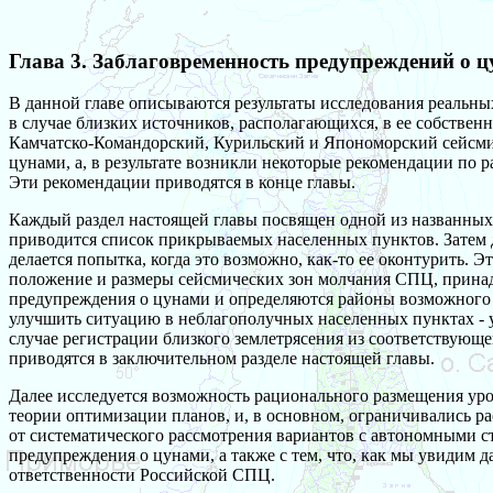
Глава 3. Заблаговременность предупреждений о 
В данной главе описываются результаты исследования реальн
в случае близких источников, располагающихся, в ее собственн
Камчатско-Командорский, Курильский и Япономорский сейсми
цунами, а, в результате возникли некоторые рекомендации по
Эти рекомендации приводятся в конце главы.
Каждый раздел настоящей главы посвящен одной из названных 
приводится список прикрываемых населенных пунктов. Затем 
делается попытка, когда это возможно, как-то ее оконтурить. 
положение и размеры сейсмических зон молчания СПЦ, прина
предупреждения о цунами и определяются районы возможного 
улучшить ситуацию в неблагополучных населенных пунктах - у
случае регистрации близкого землетрясения из соответствующ
приводятся в заключительном разделе настоящей главы.
Далее исследуется возможность рационального размещения ур
теории оптимизации планов, и, в основном, ограничивались р
от систематического рассмотрения вариантов с автономными с
предупреждения о цунами, а также с тем, что, как мы увидим 
ответственности Российской СПЦ.