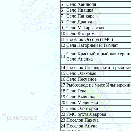
5
Село Хайлюля
6
Село Ивашка
7
Село Панкара
8
Село Дранка
9
Село Макарьевское
10
Село Кострома
11
Поселок Оссора (ГМС)
12
Села Нагорный и Тымлат
Село Красный и рыбоконсервный
13
Село Анапка
14
Поселок Ильпырский и рыбоза
15
Село Ольховая
16
Село Песчаное
17
Рыбозавод на мысе Ильпырски
18
Село Гека
19
Село Вывенка
20
Село Медвежка
21
Село Олюторка
22
ГМС бухта Лаврова
23
Поселок Пахача
24
Поселок Апука