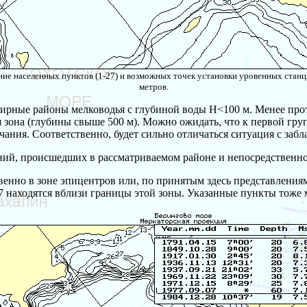
ние населенных пунктов (1-27) и возможных точек установки уровенных станций
метров.
бширные районы мелководья с глубиной воды H<100 м. Менее пр
я зона (глубины свыше 500 м). Можно ожидать, что к первой гру
чания. Соответственно, будет сильно отличаться ситуация с за
ний, происшедших в рассматриваемом районе и непосредственно
твенно в зоне эпицентров или, по принятым здесь представлениям
27 находятся вблизи границы этой зоны. Указанные пункты тоже