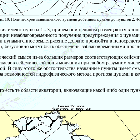
ис. 10. Поле изохрон минимального времени добегания цунами до пунктов 2, 4-
ия имеют пункты 1 - 3, причем они целиком размещаются в зон
ации незаблаговременного получения предупреждения о цунами.
, и цунамигенное землетрясение должно произойти в непосредст
 25, безусловно могут быть обеспечены заблаговременными про
ический смысл из-за больших размеров соответствующих сейсмиче
азмеров сейсмической зоны молчания при любом разумном числе
ой. В силу этого же обстоятельства названные пункты имеет см
 возможностей гидрофизического метода прогноза цунами в кач
 то есть те области акватории, включающие какой-либо один пун