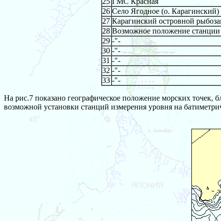
25
ГМС Красная
26
Село Ягодное (о. Карагинский)
27
Карагинский островной рыбоза
28
Возможное положение станции 
29
-"-
30
-"-
31
-"-
32
-"-
33
-"-
На рис.7 показано географическое положение морских точек, 
возможной установки станций измерения уровня на батиметрич