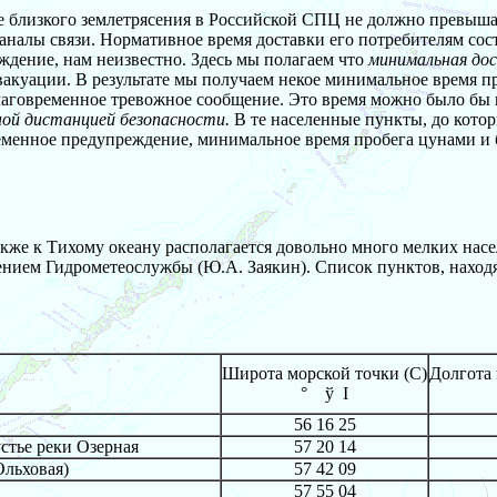
е близкого землетрясения в Российской СПЦ не должно превышат
аналы связи. Нормативное время доставки его потребителям сос
дение, нам неизвестно. Здесь мы полагаем что
минимальная дос
эвакуации. В результате мы получаем некое минимальное время п
лаговременное тревожное сообщение. Это время можно было бы 
ной дистанцией безопасности.
В те населенные пункты, до котор
еменное предупреждение, минимальное время пробега цунами и 
же к Тихому океану располагается довольно много мелких насе
нием Гидрометеослужбы (Ю.А. Заякин). Список пунктов, находя
Широта морской точки (С)
Долгота 
°
ў
І
56 16 25
устье реки Озерная
57 20 14
Ольховая)
57 42 09
57 55 04