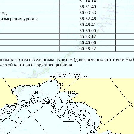
61 14 14
58 51 49
вод
50 03 33
измерения уровня
58 52 48
59 48 41
59 59 09
55 23 12
56 40 06
60 28 22
близких к этим населенным пунктам (далее именно эти точки мы
еской карте исследуемого региона.