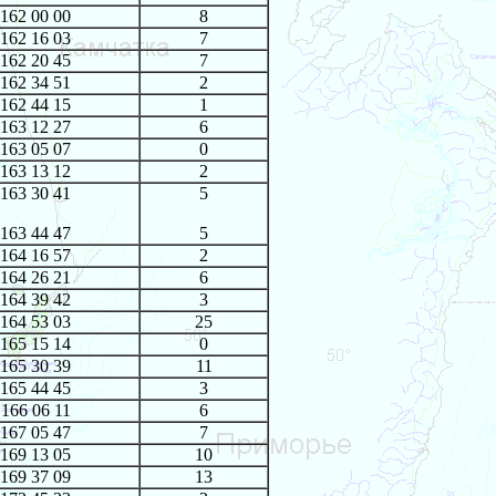
162 00 00
8
162 16 03
7
162 20 45
7
162 34 51
2
162 44 15
1
163 12 27
6
163 05 07
0
163 13 12
2
163 30 41
5
163 44 47
5
164 16 57
2
164 26 21
6
164 39 42
3
164 53 03
25
165 15 14
0
165 30 39
11
165 44 45
3
166 06 11
6
167 05 47
7
169 13 05
10
169 37 09
13