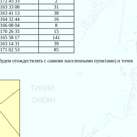
172 45 33
2
163 33 08
31
163 41 13
38
164 32 44
16
166 08 04
8
170 26 35
15
165 58 17
141
163 14 31
39
171 02 53
85
 будем отождествлять с самими населенными пунктами) и точек