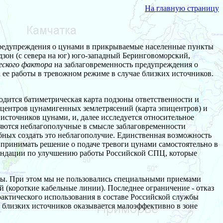
На главную страницу
предупреждения о цунами в прикрываемые населенные пункты
одзон (с севера на юг) юго-западный Беринговоморский,
еского фактора
на заблаговременность предупреждения о
 ее работы в тревожном режиме в случае близких источников.
дится батиметрическая карта подзоны ответственности и
центров цунамигенных землетрясений (карта эпицентров) и
 источников цунами, и, далее исследуется относительное
яются неблагополучные в смысле заблаговременности
ных создать это неблагополучие. Единственная возможность
 принимать решение о подаче тревоги цунами самостоятельно в
омендации по улучшению работы Российской СПЦ, которые
ды. При этом мы не пользовались специальными приемами
 (короткие кабельные линии). Последнее ограничение - отказ
рактического использования в составе Российской службы
т близких источников оказывается малоэффективно в зоне