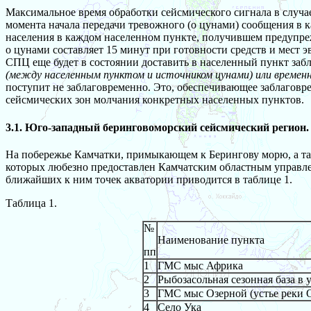
Максимальное время обработки сейсмического сигнала в случа
момента начала передачи тревожного (о цунами) сообщения в к
населения в каждом населенном пункте, получившем предупреж
о цунами составляет 15 минут при готовности средств и мест 
СПЦ еще будет в состоянии доставить в населенный пункт заб
(между населенным пунктом и источником цунами) или времен
поступит не заблаговременно. Это, обеспечивающее заблаговр
сейсмических зон молчания конкретных населенных пунктов.
3.1. Юго-западный беринговоморский сейсмический регион.
На побережье Камчатки, примыкающем к Берингову морю, а так
которых любезно предоставлен Камчатским областным управле
ближайших к ним точек акватории приводится в таблице 1.
Таблица 1.
№
Наименование пункта
пп
1
ГМС мыс Африка
2
Рыбозасольная сезонная база в 
3
ГМС мыс Озерной (устье реки 
4
Село Ука