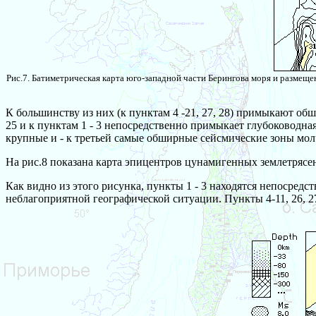
Рис.7. Батиметрическая карта юго-западной части Берингова моря и размеще
К большинству из них (к пунктам 4 -21, 27, 28) примыкают о
25 и к пунктам 1 - 3 непосредственно примыкает глубоководна
крупные и - к третьей самые обширные сейсмические зоны мол
На рис.8 показана карта эпицентров цунамигенных землетрясе
Как видно из этого рисунка, пункты 1 - 3 находятся непосредс
неблагоприятной географической ситуации. Пункты 4-11, 26, 