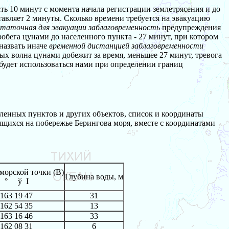
ь 10 минут с момента начала регистрации землетрясения и до
тавляет 2 минуты. Сколько времени требуется на эвакуацию
таточная для эвакуации заблаговременность
предупреждения
робега цунами до населенного пункта - 27 минут, при котором
назвать иначе
временной дистанцией заблаговременности
ых волна цунами добежит за время, меньшее 27 минут, тревога
будет использоваться нами при определении границ
ленных пунктов и других объектов, список и координаты
щихся на побережье Берингова моря, вместе с координатами
морской точки (В)
Глубина воды, м
°
ў
І
163 19 47
31
162 54 35
13
163 16 46
33
162 08 31
6