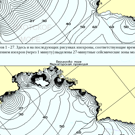
ов 1 - 27. Здесь и на последующих рисунках изохроны, соответствующие време
ением изохрон (через 1 минуту) выделены 27-минутные сейсмические зоны мо