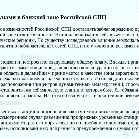
цунами в ближней зоне Российской СПЦ
ых возможностей Российской СПЦ доставлять заблаговременно 
ой зоне ответственности. Эта зона включает в себя в качестве п
ческие регионы. По существу исследовалось влияние
географич
 развитию наблюдательных сетей СПЦ и по уточнению регламента
подзон и построен по следующему общему плану. Вначале приво
даются самые общие представления о конфигурации области эпи
Эта область в дальнейшем принимается в качестве зоны вероятных
длежащих каждому из населенных пунктов. Из последних выдел
расположения эпицентров цунамигенных землетрясений, способ
становить там сейсмическую станцию, которая была бы обязана
его опасного района. На этом и базируются те простейшие рек
овенных станций в подзоне и делаются те или иные общие выво
ассмотрением случая размещения прибрежных уровенных станций
танциями открытого моря - связано и с проблематичностью их п
далее, использование их для раннего предупреждения о цунами о