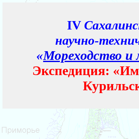
IV
Сахалинс
научно-техни
«
Мореходство и 
Экспедиция: «Им
Курильск