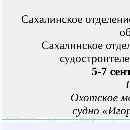
Сахалинское отделени
о
Сахалинское отде
судостроителе
5-7 сен
Охотское мо
судно «Иго